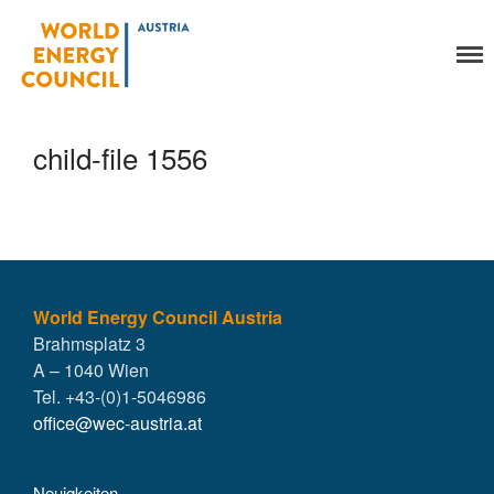
World Energy Council
Organisation
Austria
Über uns
Organe
child-file 1556
Mitglieder
Geschäftsstelle
Statuten
Aktivitäten
YEP-Austria
Veranstaltungen
World Energy Council Austria
Brahmsplatz 3
Publikationen
A – 1040 Wien
Global Community
Tel. +43-(0)1-5046986
Unsere Geschichte
office@wec-austria.at
WEC-International
Vienna Energy Club
Neuigkeiten
Kontakt