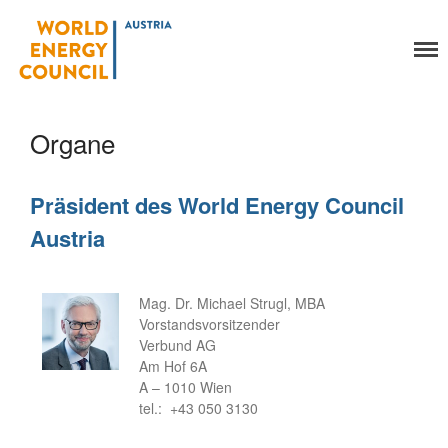
World Energy Council
Austria
Organe
Organisation
Über uns
Präsident des World Energy Council
Organe
Austria
Mitglieder
Geschäftsstelle
Statuten
Mag. Dr. Michael Strugl, MBA
Vorstandsvorsitzender
Aktivitäten
Verbund AG
YEP-Austria
Am Hof 6A
Veranstaltungen
A – 1010 Wien
Publikationen
tel.: +43 050 3130
Global Community