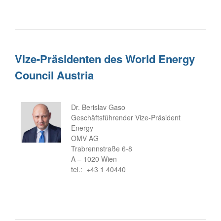
Unsere Geschichte
WEC-International
Vienna Energy Club
Kontakt
Vize-Präsidenten des World Energy
Council Austria
DE
EN
Dr. Berislav Gaso
Geschäftsführender Vize-Präsident
Energy
OMV AG
Trabrennstraße 6-8
A – 1020 Wien
tel.: +43 1 40440