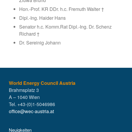
Zluwa Bruno
Hon.-Prof. KR DDr. h.c. Fremuth Walter †
Dipl.-Ing. Haider Hans
Senator h.c. Komm.Rat Dipl.-Ing. Dr. Schenz
Richard †
Dr. Sereinig Johann
World Energy Council Austria
Brahmsplatz 3
A – 1040 Wien
Tel. +43-(0)1-5046986
office@wec-austria.at
Neuigkeiten