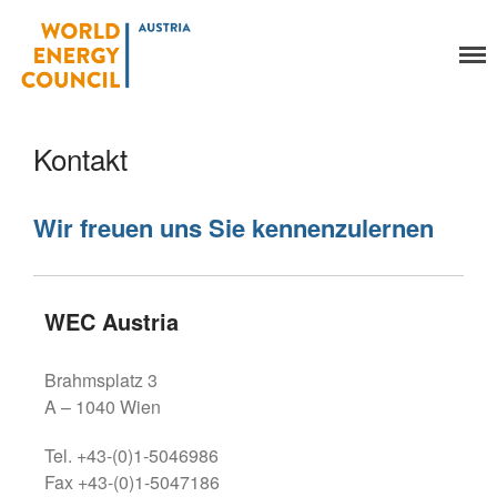
World Energy Council
Organisation
Austria
Über uns
Kontakt
Organe
Mitglieder
Geschäftsstelle
Wir freuen uns Sie kennenzulernen
Statuten
Aktivitäten
YEP-Austria
WEC
Austria
Veranstaltungen
Publikationen
Brahmsplatz 3
Global Community
A – 1040 Wien
Unsere Geschichte
Tel. +43-(0)1-5046986
WEC-International
Fax +43-(0)1-5047186
Vienna Energy Club