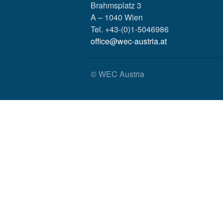
Brahmsplatz 3
A – 1040 Wien
Tel. +43-(0)1-5046986
office@wec-austria.at
© WEC Austria