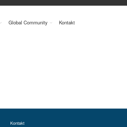
Organisation
Global Community
Kontakt
Über uns
Organe
Mitglieder
Geschäftsstelle
Statuten
Aktivitäten
YEP-Austria
Veranstaltungen
Publikationen
Global Community
Unsere Geschichte
WEC-International
Vienna Energy Club
Kontakt