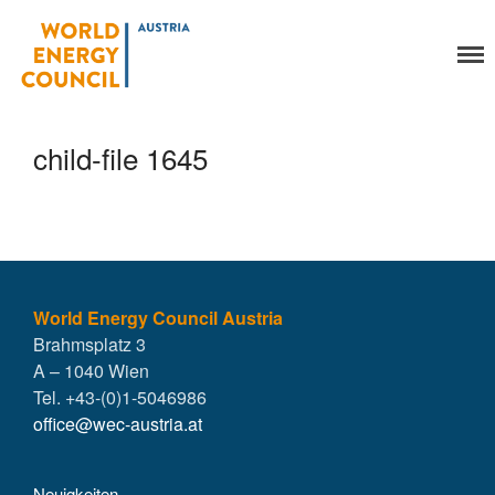
World Energy Council
Organisation
Austria
Über uns
Organe
child-file 1645
Mitglieder
Geschäftsstelle
Statuten
Aktivitäten
YEP-Austria
Veranstaltungen
World Energy Council Austria
Brahmsplatz 3
Publikationen
A – 1040 Wien
Global Community
Tel. +43-(0)1-5046986
Unsere Geschichte
office@wec-austria.at
WEC-International
Vienna Energy Club
Neuigkeiten
Kontakt