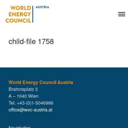
World Energy Council
Organisation
Austria
Über uns
Organe
child-file 1758
Mitglieder
Geschäftsstelle
Statuten
Aktivitäten
YEP-Austria
Veranstaltungen
World Energy Council Austria
Brahmsplatz 3
Publikationen
A – 1040 Wien
Global Community
Tel. +43-(0)1-5046986
Unsere Geschichte
office@wec-austria.at
WEC-International
Vienna Energy Club
Neuigkeiten
Kontakt