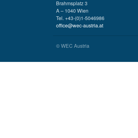
Brahmsplatz 3
A – 1040 Wien
Tel. +43-(0)1-5046986
office@wec-austria.at
© WEC Austria