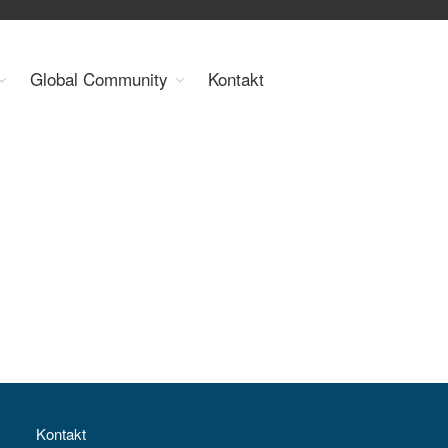
Organisation
Global Community
Kontakt
Über uns
Organe
Mitglieder
Geschäftsstelle
Statuten
Aktivitäten
YEP-Austria
Veranstaltungen
Publikationen
Global Community
Unsere Geschichte
WEC-International
Vienna Energy Club
Kontakt