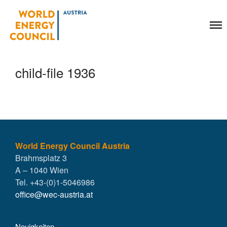
World Energy Council
Organisation
Austria
Über uns
Organe
child-file 1936
Mitglieder
Geschäftsstelle
Statuten
Aktivitäten
YEP-Austria
Veranstaltungen
World Energy Council Austria
Brahmsplatz 3
Publikationen
A – 1040 Wien
Global Community
Tel. +43-(0)1-5046986
Unsere Geschichte
office@wec-austria.at
WEC-International
Vienna Energy Club
Neuigkeiten
Kontakt