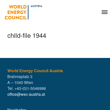
World Energy Council
Organisation
Austria
Über uns
Organe
child-file 1944
Mitglieder
Geschäftsstelle
Statuten
Aktivitäten
YEP-Austria
Veranstaltungen
World Energy Council Austria
Brahmsplatz 3
Publikationen
A – 1040 Wien
Global Community
Tel. +43-(0)1-5046986
Unsere Geschichte
office@wec-austria.at
WEC-International
Vienna Energy Club
Neuigkeiten
Kontakt