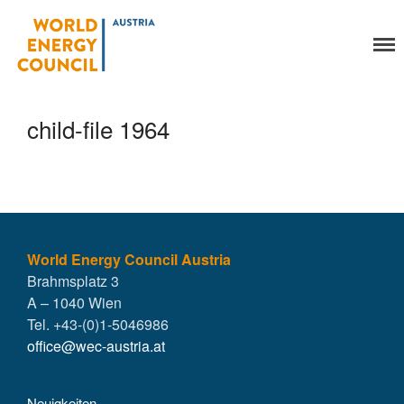
World Energy Council
Organisation
Austria
Über uns
Organe
child-file 1964
Mitglieder
Geschäftsstelle
Statuten
Aktivitäten
YEP-Austria
Veranstaltungen
World Energy Council Austria
Brahmsplatz 3
Publikationen
A – 1040 Wien
Global Community
Tel. +43-(0)1-5046986
Unsere Geschichte
office@wec-austria.at
WEC-International
Vienna Energy Club
Neuigkeiten
Kontakt