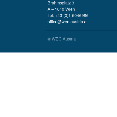
Brahmsplatz 3
A – 1040 Wien
Tel. +43-(0)1-5046986
office@wec-austria.at
© WEC Austria