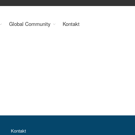
Organisation
Global Community
Kontakt
Über uns
Organe
Mitglieder
Geschäftsstelle
Statuten
Aktivitäten
YEP-Austria
Veranstaltungen
Publikationen
Global Community
Unsere Geschichte
WEC-International
Vienna Energy Club
Kontakt