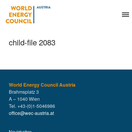
World Energy Council
Organisation
Austria
Über uns
Organe
child-file 2083
Mitglieder
Geschäftsstelle
Statuten
Aktivitäten
YEP-Austria
Veranstaltungen
World Energy Council Austria
Brahmsplatz 3
Publikationen
A – 1040 Wien
Global Community
Tel. +43-(0)1-5046986
Unsere Geschichte
office@wec-austria.at
WEC-International
Vienna Energy Club
Neuigkeiten
Kontakt