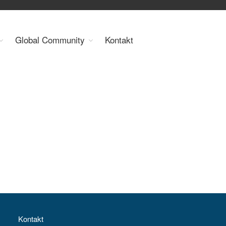
Organisation
Global Community
Kontakt
Über uns
Organe
Mitglieder
Geschäftsstelle
Statuten
Aktivitäten
YEP-Austria
Veranstaltungen
Publikationen
Global Community
Unsere Geschichte
WEC-International
Vienna Energy Club
Kontakt