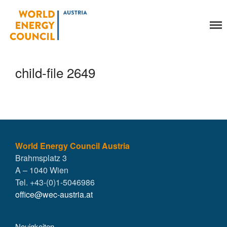
World Energy Council
Organisation
Austria
Über uns
Organe
child-file 2649
Mitglieder
Geschäftsstelle
Statuten
Aktivitäten
YEP-Austria
Veranstaltungen
World Energy Council Austria
Brahmsplatz 3
Publikationen
A – 1040 Wien
Global Community
Tel. +43-(0)1-5046986
Unsere Geschichte
office@wec-austria.at
WEC-International
Vienna Energy Club
Neuigkeiten
Kontakt