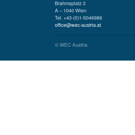
Brahmsplatz 3
A – 1040 Wien
Tel. +43-(0)1-5046986
office@wec-austria.at
© WEC Austria