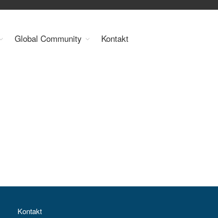
Organisation
Global Community
Kontakt
Über uns
Organe
Mitglieder
Geschäftsstelle
Statuten
Aktivitäten
YEP-Austria
Veranstaltungen
Publikationen
Global Community
Unsere Geschichte
WEC-International
Vienna Energy Club
Kontakt