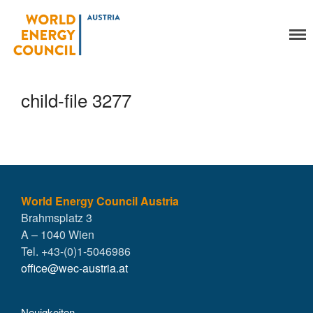
World Energy Council
Organisation
Austria
Über uns
Organe
child-file 3277
Mitglieder
Geschäftsstelle
Statuten
Aktivitäten
YEP-Austria
Veranstaltungen
World Energy Council Austria
Brahmsplatz 3
Publikationen
A – 1040 Wien
Global Community
Tel. +43-(0)1-5046986
Unsere Geschichte
office@wec-austria.at
WEC-International
Vienna Energy Club
Neuigkeiten
Kontakt