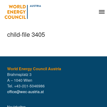
World Energy Council
Organisation
Austria
Über uns
Organe
child-file 3405
Mitglieder
Geschäftsstelle
Statuten
Aktivitäten
YEP-Austria
Veranstaltungen
World Energy Council Austria
Brahmsplatz 3
Publikationen
A – 1040 Wien
Global Community
Tel. +43-(0)1-5046986
Unsere Geschichte
office@wec-austria.at
WEC-International
Vienna Energy Club
Neuigkeiten
Kontakt