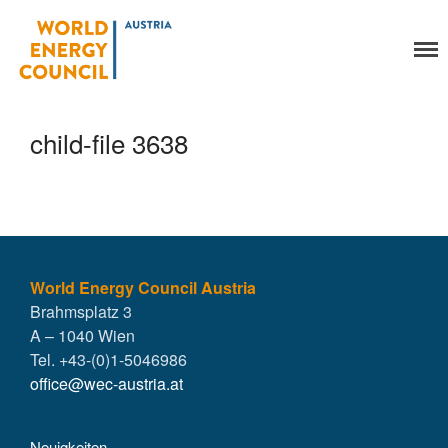
World Energy Council
Organisation
Austria
Über uns
Organe
child-file 3638
Mitglieder
Geschäftsstelle
Statuten
Aktivitäten
YEP-Austria
Veranstaltungen
World Energy Council Austria
Brahmsplatz 3
Publikationen
A – 1040 Wien
Global Community
Tel. +43-(0)1-5046986
Unsere Geschichte
office@wec-austria.at
WEC-International
Vienna Energy Club
Neuigkeiten
Kontakt