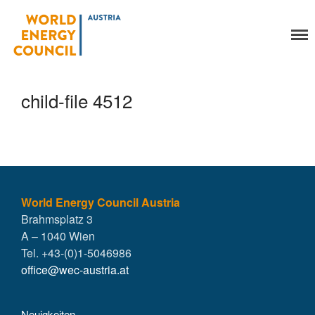
World Energy Council
Organisation
Austria
Über uns
Organe
child-file 4512
Mitglieder
Geschäftsstelle
Statuten
Aktivitäten
YEP-Austria
Veranstaltungen
World Energy Council Austria
Brahmsplatz 3
Publikationen
A – 1040 Wien
Global Community
Tel. +43-(0)1-5046986
Unsere Geschichte
office@wec-austria.at
WEC-International
Vienna Energy Club
Neuigkeiten
Kontakt