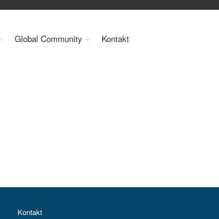
Organisation
Global Community
Kontakt
Über uns
Organe
Mitglieder
Geschäftsstelle
Statuten
Aktivitäten
YEP-Austria
Veranstaltungen
Publikationen
Global Community
Unsere Geschichte
WEC-International
Vienna Energy Club
Kontakt