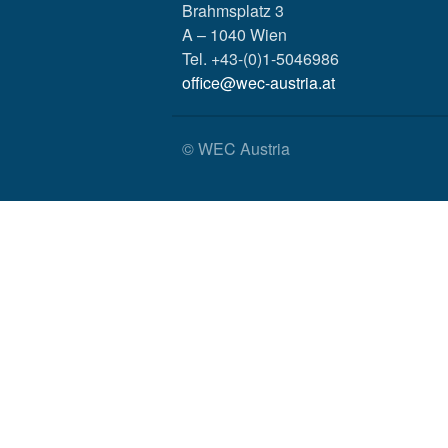
Brahmsplatz 3
A – 1040 Wien
Tel. +43-(0)1-5046986
office@wec-austria.at
© WEC Austria