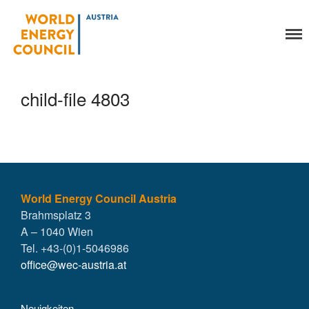
World Energy Council
Organisation
Austria
Über uns
Organe
child-file 4803
Mitglieder
Geschäftsstelle
Statuten
Aktivitäten
YEP-Austria
Veranstaltungen
World Energy Council Austria
Brahmsplatz 3
Publikationen
A – 1040 Wien
Global Community
Tel. +43-(0)1-5046986
Unsere Geschichte
office@wec-austria.at
WEC-International
Vienna Energy Club
Neuigkeiten
Kontakt