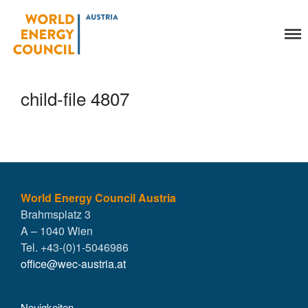
World Energy Council
Organisation
Austria
Über uns
Organe
child-file 4807
Mitglieder
Geschäftsstelle
Statuten
Aktivitäten
YEP-Austria
Veranstaltungen
World Energy Council Austria
Brahmsplatz 3
Publikationen
A – 1040 Wien
Global Community
Tel. +43-(0)1-5046986
Unsere Geschichte
office@wec-austria.at
WEC-International
Vienna Energy Club
Neuigkeiten
Kontakt