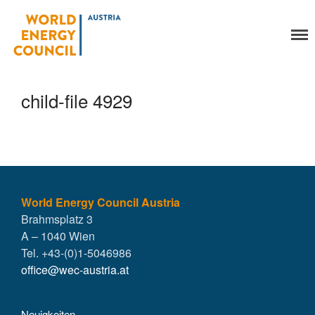
World Energy Council
Organisation
Austria
Über uns
Organe
child-file 4929
Mitglieder
Geschäftsstelle
Statuten
Aktivitäten
YEP-Austria
Veranstaltungen
World Energy Council Austria
Brahmsplatz 3
Publikationen
A – 1040 Wien
Global Community
Tel. +43-(0)1-5046986
Unsere Geschichte
office@wec-austria.at
WEC-International
Vienna Energy Club
Neuigkeiten
Kontakt