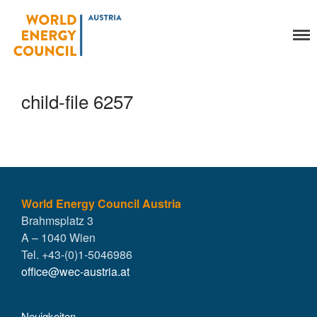
World Energy Council
Organisation
Austria
Über uns
Organe
child-file 6257
Mitglieder
Geschäftsstelle
Statuten
Aktivitäten
YEP-Austria
Veranstaltungen
World Energy Council Austria
Brahmsplatz 3
Publikationen
A – 1040 Wien
Global Community
Tel. +43-(0)1-5046986
Unsere Geschichte
office@wec-austria.at
WEC-International
Vienna Energy Club
Neuigkeiten
Kontakt