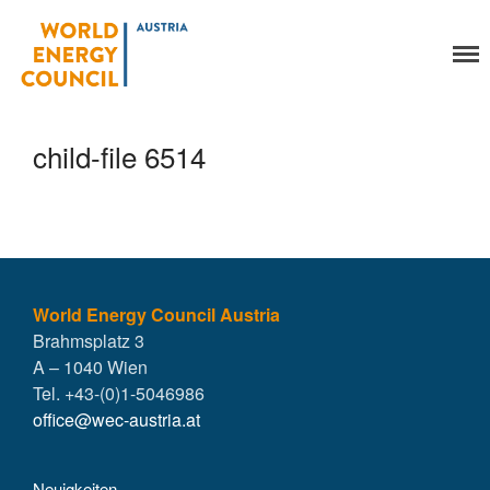
World Energy Council
Organisation
Austria
Über uns
Organe
child-file 6514
Mitglieder
Geschäftsstelle
Statuten
Aktivitäten
YEP-Austria
Veranstaltungen
World Energy Council Austria
Brahmsplatz 3
Publikationen
A – 1040 Wien
Global Community
Tel. +43-(0)1-5046986
Unsere Geschichte
office@wec-austria.at
WEC-International
Vienna Energy Club
Neuigkeiten
Kontakt