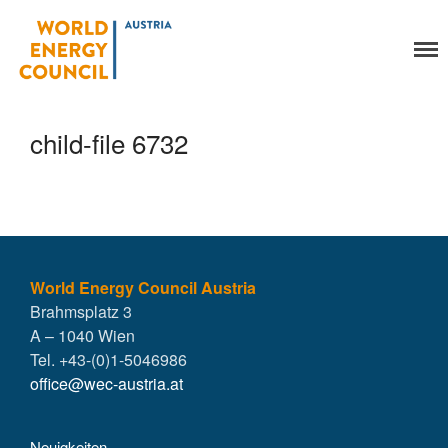
World Energy Council
Organisation
Austria
Über uns
Organe
child-file 6732
Mitglieder
Geschäftsstelle
Statuten
Aktivitäten
YEP-Austria
Veranstaltungen
World Energy Council Austria
Brahmsplatz 3
Publikationen
A – 1040 Wien
Global Community
Tel. +43-(0)1-5046986
Unsere Geschichte
office@wec-austria.at
WEC-International
Vienna Energy Club
Neuigkeiten
Kontakt