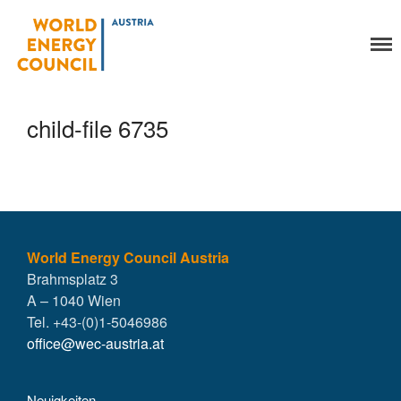
World Energy Council
Organisation
Austria
Über uns
Organe
child-file 6735
Mitglieder
Geschäftsstelle
Statuten
Aktivitäten
YEP-Austria
Veranstaltungen
World Energy Council Austria
Brahmsplatz 3
Publikationen
A – 1040 Wien
Global Community
Tel. +43-(0)1-5046986
Unsere Geschichte
office@wec-austria.at
WEC-International
Vienna Energy Club
Neuigkeiten
Kontakt