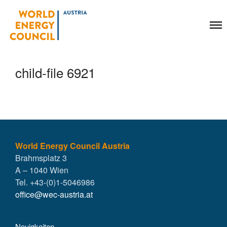
World Energy Council
Organisation
Austria
Über uns
Organe
child-file 6921
Mitglieder
Geschäftsstelle
Statuten
Aktivitäten
YEP-Austria
Veranstaltungen
World Energy Council Austria
Brahmsplatz 3
Publikationen
A – 1040 Wien
Global Community
Tel. +43-(0)1-5046986
Unsere Geschichte
office@wec-austria.at
WEC-International
Vienna Energy Club
Neuigkeiten
Kontakt