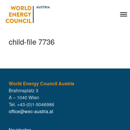
World Energy Council
Organisation
Austria
Über uns
Organe
child-file 7736
Mitglieder
Geschäftsstelle
Statuten
Aktivitäten
YEP-Austria
Veranstaltungen
World Energy Council Austria
Brahmsplatz 3
Publikationen
A – 1040 Wien
Global Community
Tel. +43-(0)1-5046986
Unsere Geschichte
office@wec-austria.at
WEC-International
Vienna Energy Club
Neuigkeiten
Kontakt