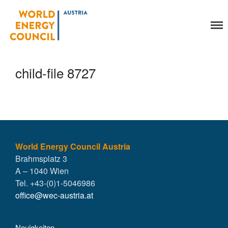
World Energy Council
Organisation
Austria
Über uns
Organe
child-file 8727
Mitglieder
Geschäftsstelle
Statuten
Aktivitäten
YEP-Austria
Veranstaltungen
World Energy Council Austria
Brahmsplatz 3
Publikationen
A – 1040 Wien
Global Community
Tel. +43-(0)1-5046986
Unsere Geschichte
office@wec-austria.at
WEC-International
Vienna Energy Club
Neuigkeiten
Kontakt