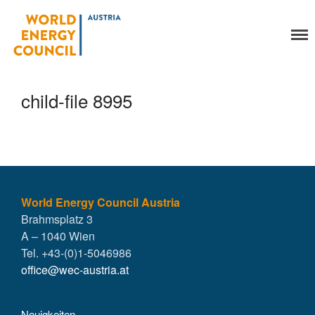
World Energy Council
Organisation
Austria
Über uns
Organe
child-file 8995
Mitglieder
Geschäftsstelle
Statuten
Aktivitäten
YEP-Austria
Veranstaltungen
World Energy Council Austria
Brahmsplatz 3
Publikationen
A – 1040 Wien
Global Community
Tel. +43-(0)1-5046986
Unsere Geschichte
office@wec-austria.at
WEC-International
Vienna Energy Club
Neuigkeiten
Kontakt