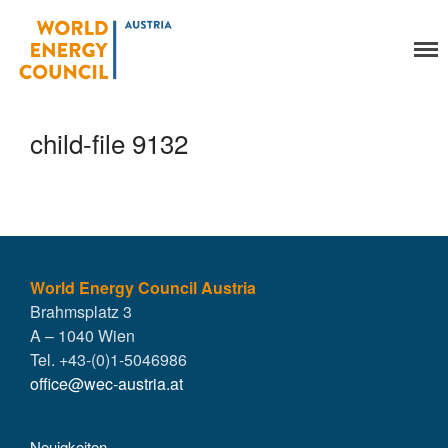
World Energy Council
Organisation
Austria
Über uns
Organe
child-file 9132
Mitglieder
Geschäftsstelle
Statuten
Aktivitäten
YEP-Austria
Veranstaltungen
World Energy Council Austria
Brahmsplatz 3
Publikationen
A – 1040 Wien
Global Community
Tel. +43-(0)1-5046986
Unsere Geschichte
office@wec-austria.at
WEC-International
Vienna Energy Club
Neuigkeiten
Kontakt