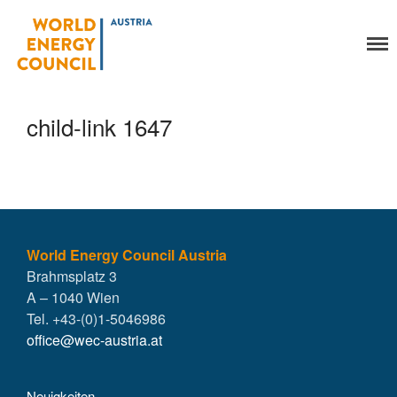
World Energy Council
Organisation
Austria
Über uns
Organe
child-link 1647
Mitglieder
Geschäftsstelle
Statuten
Aktivitäten
YEP-Austria
Veranstaltungen
World Energy Council Austria
Brahmsplatz 3
Publikationen
A – 1040 Wien
Global Community
Tel. +43-(0)1-5046986
Unsere Geschichte
office@wec-austria.at
WEC-International
Vienna Energy Club
Neuigkeiten
Kontakt