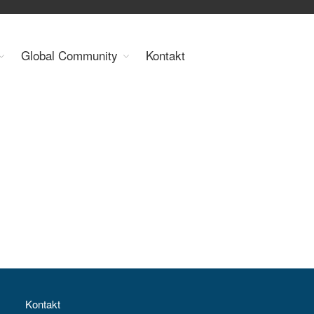
Organisation
Global Community
Kontakt
Über uns
Organe
Mitglieder
Geschäftsstelle
Statuten
Aktivitäten
YEP-Austria
Veranstaltungen
Publikationen
Global Community
Unsere Geschichte
WEC-International
Vienna Energy Club
Kontakt