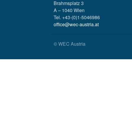
Brahmsplatz 3
A – 1040 Wien
Tel. +43-(0)1-5046986
office@wec-austria.at
© WEC Austria