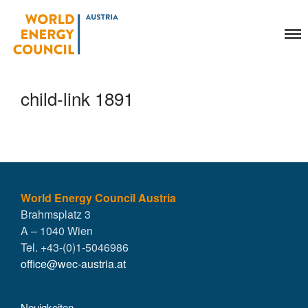
World Energy Council
Organisation
Austria
Über uns
Organe
child-link 1891
Mitglieder
Geschäftsstelle
Statuten
Aktivitäten
YEP-Austria
Veranstaltungen
World Energy Council Austria
Brahmsplatz 3
Publikationen
A – 1040 Wien
Global Community
Tel. +43-(0)1-5046986
Unsere Geschichte
office@wec-austria.at
WEC-International
Vienna Energy Club
Neuigkeiten
Kontakt