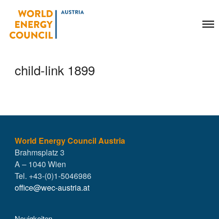
World Energy Council
Organisation
Austria
Über uns
Organe
child-link 1899
Mitglieder
Geschäftsstelle
Statuten
Aktivitäten
YEP-Austria
Veranstaltungen
World Energy Council Austria
Brahmsplatz 3
Publikationen
A – 1040 Wien
Global Community
Tel. +43-(0)1-5046986
Unsere Geschichte
office@wec-austria.at
WEC-International
Vienna Energy Club
Neuigkeiten
Kontakt