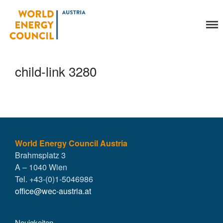
World Energy Council
Organisation
Austria
Über uns
Organe
child-link 3280
Mitglieder
Geschäftsstelle
Statuten
Aktivitäten
YEP-Austria
Veranstaltungen
World Energy Council Austria
Brahmsplatz 3
Publikationen
A – 1040 Wien
Global Community
Tel. +43-(0)1-5046986
Unsere Geschichte
office@wec-austria.at
WEC-International
Vienna Energy Club
Neuigkeiten
Kontakt