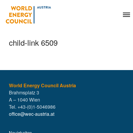
World Energy Council
Organisation
Austria
Über uns
Organe
child-link 6509
Mitglieder
Geschäftsstelle
Statuten
Aktivitäten
YEP-Austria
Veranstaltungen
World Energy Council Austria
Brahmsplatz 3
Publikationen
A – 1040 Wien
Global Community
Tel. +43-(0)1-5046986
Unsere Geschichte
office@wec-austria.at
WEC-International
Vienna Energy Club
Neuigkeiten
Kontakt