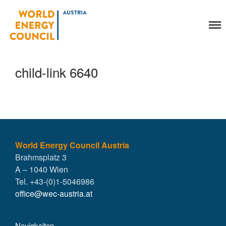
World Energy Council
Organisation
Austria
Über uns
Organe
child-link 6640
Mitglieder
Geschäftsstelle
Statuten
Aktivitäten
YEP-Austria
Veranstaltungen
World Energy Council Austria
Brahmsplatz 3
Publikationen
A – 1040 Wien
Global Community
Tel. +43-(0)1-5046986
Unsere Geschichte
office@wec-austria.at
WEC-International
Vienna Energy Club
Neuigkeiten
Kontakt