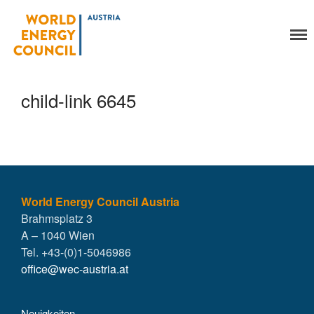
World Energy Council
Organisation
Austria
Über uns
Organe
child-link 6645
Mitglieder
Geschäftsstelle
Statuten
Aktivitäten
YEP-Austria
Veranstaltungen
World Energy Council Austria
Brahmsplatz 3
Publikationen
A – 1040 Wien
Global Community
Tel. +43-(0)1-5046986
Unsere Geschichte
office@wec-austria.at
WEC-International
Vienna Energy Club
Neuigkeiten
Kontakt