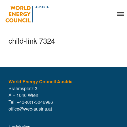
World Energy Council
Organisation
Austria
Über uns
Organe
child-link 7324
Mitglieder
Geschäftsstelle
Statuten
Aktivitäten
YEP-Austria
Veranstaltungen
World Energy Council Austria
Brahmsplatz 3
Publikationen
A – 1040 Wien
Global Community
Tel. +43-(0)1-5046986
Unsere Geschichte
office@wec-austria.at
WEC-International
Vienna Energy Club
Neuigkeiten
Kontakt