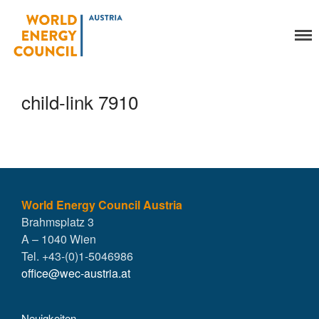
World Energy Council
Organisation
Austria
Über uns
Organe
child-link 7910
Mitglieder
Geschäftsstelle
Statuten
Aktivitäten
YEP-Austria
Veranstaltungen
World Energy Council Austria
Brahmsplatz 3
Publikationen
A – 1040 Wien
Global Community
Tel. +43-(0)1-5046986
Unsere Geschichte
office@wec-austria.at
WEC-International
Vienna Energy Club
Neuigkeiten
Kontakt