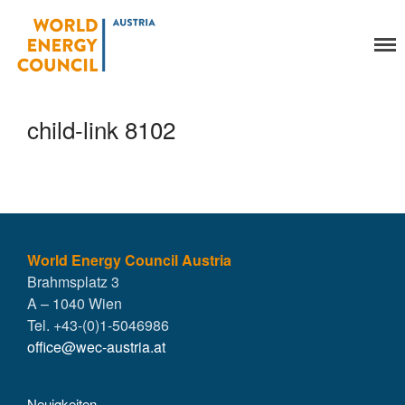
World Energy Council
Organisation
Austria
Über uns
Organe
child-link 8102
Mitglieder
Geschäftsstelle
Statuten
Aktivitäten
YEP-Austria
Veranstaltungen
World Energy Council Austria
Brahmsplatz 3
Publikationen
A – 1040 Wien
Global Community
Tel. +43-(0)1-5046986
Unsere Geschichte
office@wec-austria.at
WEC-International
Vienna Energy Club
Neuigkeiten
Kontakt