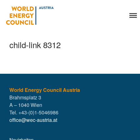
World Energy Council
Organisation
Austria
Über uns
Organe
child-link 8312
Mitglieder
Geschäftsstelle
Statuten
Aktivitäten
YEP-Austria
Veranstaltungen
World Energy Council Austria
Brahmsplatz 3
Publikationen
A – 1040 Wien
Global Community
Tel. +43-(0)1-5046986
Unsere Geschichte
office@wec-austria.at
WEC-International
Vienna Energy Club
Neuigkeiten
Kontakt