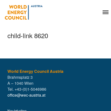
World Energy Council
Organisation
Austria
Über uns
Organe
child-link 8620
Mitglieder
Geschäftsstelle
Statuten
Aktivitäten
YEP-Austria
Veranstaltungen
World Energy Council Austria
Brahmsplatz 3
Publikationen
A – 1040 Wien
Global Community
Tel. +43-(0)1-5046986
Unsere Geschichte
office@wec-austria.at
WEC-International
Vienna Energy Club
Neuigkeiten
Kontakt