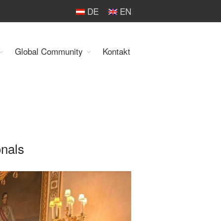
DE
EN
Organisation
Global Community
Kontakt
Über uns
Organe
Mitglieder
Geschäftsstelle
Statuten
Aktivitäten
YEP-Austria
nals
Veranstaltungen
Publikationen
Global Community
Unsere Geschichte
WEC-International