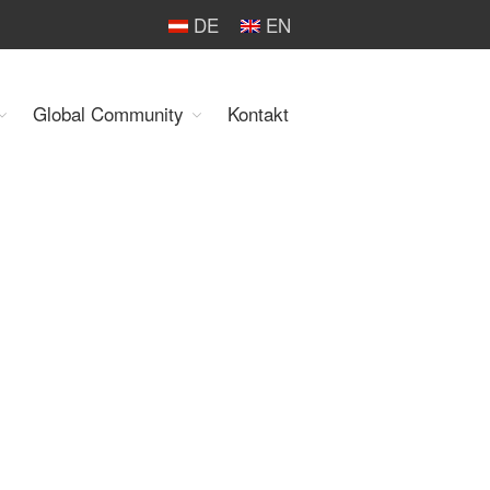
DE
EN
Global Community
Kontakt
Organisation
Über uns
Organe
Mitglieder
Geschäftsstelle
Statuten
Aktivitäten
YEP-Austria
Veranstaltungen
Publikationen
Global Community
Unsere Geschichte
WEC-International