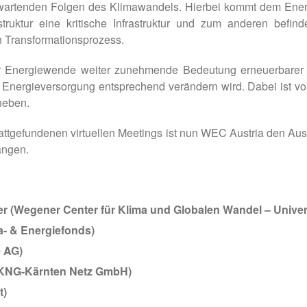
rwartenden Folgen des Klimawandels. Hierbei kommt dem Ene
truktur eine kritische Infrastruktur und zum anderen befin
 Transformationsprozess.
 Energiewende weiter zunehmende Bedeutung erneuerbarer E
 Energieversorgung entsprechend verändern wird. Dabei ist vo
heben.
ttgefundenen virtuellen Meetings ist nun WEC Austria den A
angen.
cher (Wegener Center für Klima und Globalen Wandel – Univer
ma- & Energiefonds)
e AG)
z (KNG-Kärnten Netz GmbH)
t)