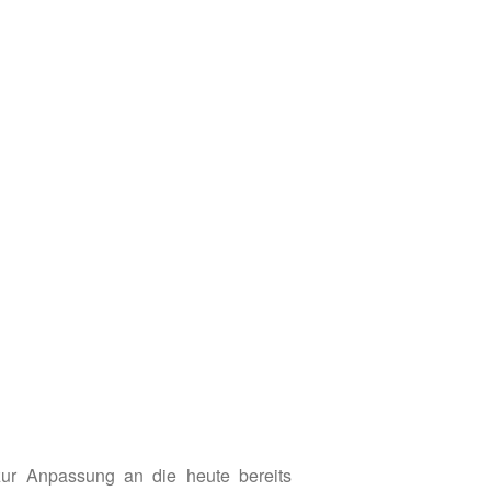
Vienna Energy Club
Kontakt
DE
EN
ur Anpassung an die heute bereits