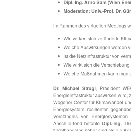
Dipl.-Ing. Arno Sam (Wien En
Moderation: Univ.-Prof. Dr. Gü
Im Rahmen des virtuellen Meetings w
Wie wirken sich veränderte Klim
Welche Auswirkungen werden ve
Ist die Netzinfrastruktur von ve
Wie wirkt sich die Verschiebun
Welche Maßnahmen kann man set
Dr. Michael Strugl
, Präsident WE
Energieinfrastruktur auswirken wird, 
Wegener Center für Klimawandel und 
Energiesystem resilienter gegenüb
Verständnis von Energiesystemen 
Anschließend betonte
Dipl.-Ing. T
Nichthandelns höher sind als die Ko