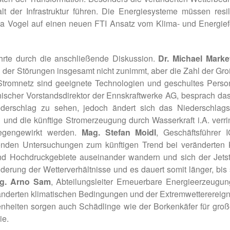
 der Infrastruktur führen. Die Energiesysteme müssen resi
ia Vogel auf einen neuen FTI Ansatz vom Klima- und Energie
hrte durch die anschließende Diskussion.
Dr. Michael Marke
 der Störungen insgesamt nicht zunimmt, aber die Zahl der Gro
m Stromnetz sind geeignete Technologien und geschultes Pers
nischer Vorstandsdirektor der Ennskraftwerke AG, besprach das
ederschlag zu sehen, jedoch ändert sich das Niederschlags
und die künftige Stromerzeugung durch Wasserkraft i.A. verr
gegengewirkt werden.
Mag. Stefan Moidl
, Geschäftsführer 
enden Untersuchungen zum künftigen Trend bei veränderten K
d Hochdruckgebiete auseinander wandern und sich der Jetst
erung der Wetterverhältnisse und es dauert somit länger, bis 
Ing. Arno Sam
, Abteilungsleiter Erneuerbare Energieerzeug
ränderten klimatischen Bedingungen und der Extremwettererei
heiten sorgen auch Schädlinge wie der Borkenkäfer für gro
ie.