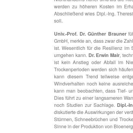
werden zu höheren Kosten im Erhalt
Abschließend wies Dipl.-Ing. Theres
soll.
Univ.-Prof. Dr. Günther Brauner
fü
GmbH, merkte an, dass zwar die Zahl
ist. Wesentlich für die Resilienz i
umgehen kann.
Dr. Erwin Mair
, tech
ist kein Anstieg oder Abfall im Ni
Trockenperioden werden sich häufen 
kann diesem Trend teilweise ent
Windverhalten noch keine ausreich
kann man beobachten, dass Tief- un
Dies führt zu einer langsameren Wand
noch Studien zur Sachlage.
Dipl.-
diskutierte die Auswirkungen der ve
Stürmen, Schneebrüchen und Trocken
Sinne in der Produktion von Bioenerg