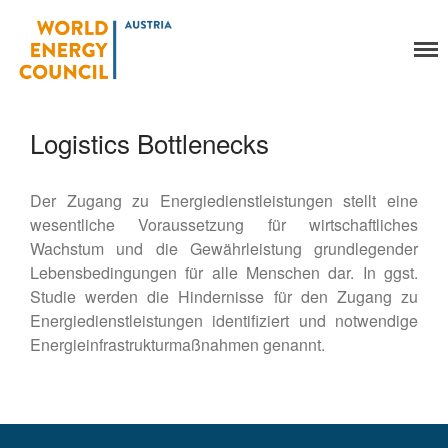
World Energy Council
Organisation
Austria
Über uns
Organe
Logistics Bottlenecks
Mitglieder
Geschäftsstelle
Der Zugang zu Energiedienstleistungen stellt eine
Statuten
wesentliche Voraussetzung für wirtschaftliches
Aktivitäten
Wachstum und die Gewährleistung grundlegender
YEP-Austria
Lebensbedingungen für alle Menschen dar. In ggst.
Veranstaltungen
Studie werden die Hindernisse für den Zugang zu
Publikationen
Energiedienstleistungen identifiziert und notwendige
Global Community
Energieinfrastrukturmaßnahmen genannt.
Unsere Geschichte
WEC-International
Vienna Energy Club
Kontakt