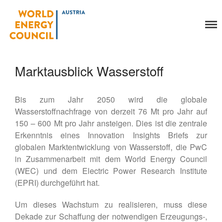
World Energy Council
Organisation
Austria
Über uns
Organe
Marktausblick Wasserstoff
Mitglieder
Geschäftsstelle
Bis zum Jahr 2050 wird die globale
Statuten
Wasserstoffnachfrage von derzeit 76 Mt pro Jahr auf
Aktivitäten
150 – 600 Mt pro Jahr ansteigen. Dies ist die zentrale
YEP-Austria
Erkenntnis eines Innovation Insights Briefs zur
Veranstaltungen
globalen Marktentwicklung von Wasserstoff, die PwC
in Zusammenarbeit mit dem World Energy Council
Publikationen
(WEC) und dem Electric Power Research Institute
Global Community
(EPRI) durchgeführt hat.
Unsere Geschichte
WEC-International
Um dieses Wachstum zu realisieren, muss diese
Vienna Energy Club
Dekade zur Schaffung der notwendigen Erzeugungs-,