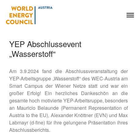
World Energy Council
Organisation
Austria
Über uns
YEP Abschlussevent
Organe
Mitglieder
„Wasserstoff“
Geschäftsstelle
Statuten
Am 3.9.2024 fand die Abschlussveranstaltung der
Aktivitäten
YEP-Arbeitsgruppe „Wasserstoff“ des WEC-Austria am
YEP-Austria
Smart Campus der Wiener Netze statt und war ein
Veranstaltungen
großer Erfolg! Ein herzliches Dankeschön an die
gesamte hoch motivierte YEP-Arbeitsruppe, besonders
Publikationen
an Mauricio Belaunde (Permanent Representation of
Global Community
Austria to the EU), Alexander Knöttner (EVN) und Max
Unsere Geschichte
Labmayr (d-fine) für ihre gelungene Präsentation ihres
WEC-International
Abschlussberichts.
Vienna Energy Club